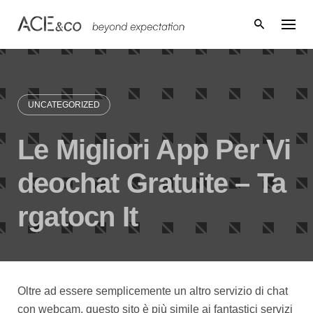
Skip
to
content
UNCATEGORIZED
Le Migliori App Per Vi
deochat Gratuite – Ta
rgatocn It
Oltre ad essere semplicemente un altro servizio di chat
con webcam, questo sito è più simile ai fantastici servizi