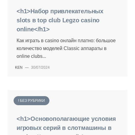
<h1>Набор привлекательных
slots в top club Legzo casino
online</h1>
Как играть в casino онлайн платно: большое
количество моделей Classic аппараты в
online clubs...
KEN
—
30/07/2024
! БЕЗ РУБРИКИ
<h1>Основополагающие условия
игровых серий в слотмашины в