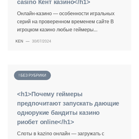
casino Кент казино</h1>
Онлайн-казино — особенности игральных
серий на проверенном временем сайте В
игроцком казино любые геймеры...
KEN
—
30/07/2024
! БЕЗ РУБРИКИ
<h1>Почему геймеры
предпочитают запускать дающие
однорукие бандиты казино
риобет online</h1>
Слоты в kazino онлайн — загружать с