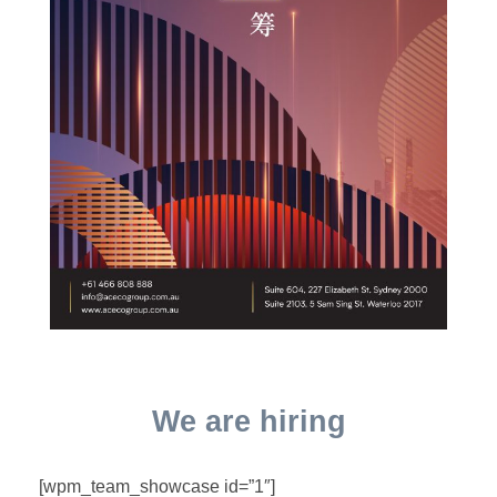
We are hiring
[wpm_team_showcase id=”1″]